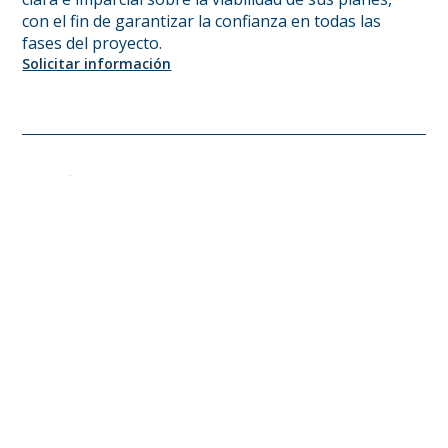
con el fin de garantizar la confianza en todas las
fases del proyecto.
Solicitar información
Fideicomisos
Los fideicomisos crean seguridad y transparencia
en las operaciones empresariales y personales.
Dado que el dinero fluye a través de una
estructura transparente (el fideicomiso) y es
gestionado por una entidad regulada (nosotros),
son adecuados para todo, desde cuentas en
custodia hasta inversiones inmobiliarias,